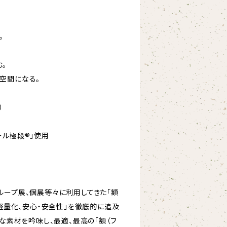
。
。
空間になる。
）
ール極段®」使用
ループ展、個展等々に利用してきた「額
「軽量化、安心・安全性」を徹底的に追及
々な素材を吟味し、最適、最高の「額（フ