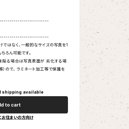
-------------------------
-------------------------
けではなく、一般的なサイズの写真を1
もちろん可能です。
ま貼る場合は写真表面が 劣化する場
等）ので、 ラミネート加工等で保護を
l shipping available
d to cart
にお住まいの方向け