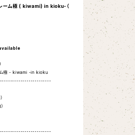
極 ( kiwami) in kioku-（
available
）
- kiwami -in kioku
-------------------------
内）
内）
-------------------------