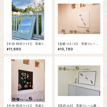
【半切・四切ワイド】 写宝フレ
【全紙・A3ノビ】 写宝フレーム
ーム極 ( kiwami) in kioku-（
極 ( kiwami) in kioku-（ 大 /
¥11,880
¥10,780
中/ シルバー）
ホワイト ）
【半切・四切ワイド】 写宝フレ
【四切・A4】 写宝フレーム極 (