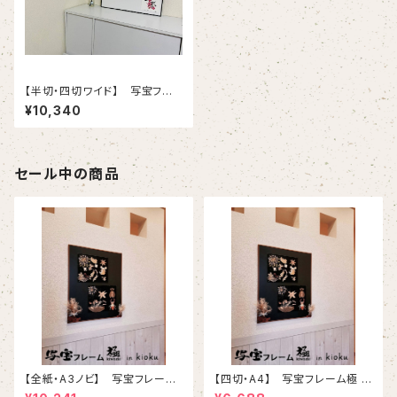
【半切・四切ワイド】 写宝フレ
ーム極 ( kiwami) in kioku-（
¥10,340
中/ ブラック ）
セール中の商品
【全紙・A3ノビ】 写宝フレーム
【四切・A4】 写宝フレーム極 (
極 ( kiwami) in kioku-（ 大 /
kiwami) in kioku-（ 小/ ブラ