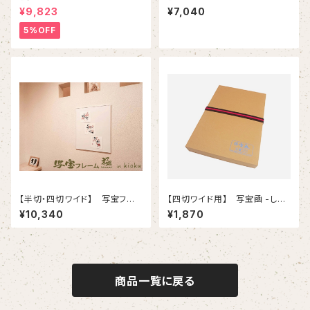
ーム極 ( kiwami) in kioku-（
kiwami) in kioku-（ 小/ ブラッ
¥9,823
¥7,040
中/ ブラウン）
ク ）
5%OFF
【半切・四切ワイド】 写宝フレ
【四切ワイド用】 写宝凾 -しゃ
ーム極 ( kiwami) in kioku-（
ほうかん-
¥10,340
¥1,870
中/ ホワイト ）
商品一覧に戻る