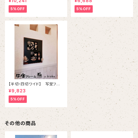
¥10,241
¥6,688
ブラウン ）
ウン ）
5%OFF
5%OFF
【半切・四切ワイド】 写宝フレ
ーム極 ( kiwami) in kioku-（
¥9,823
中/ ブラウン）
5%OFF
その他の商品