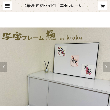
【半切・四切ワイド】 写宝フレーム極
( kiwami) in kioku-（ 中/ ブラック
） | 写宝凾オンラインショップ