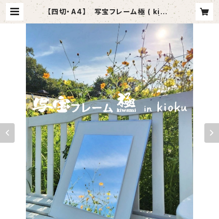
【四切・A4】 写宝フレーム極 ( kiwa
mi) in kioku-（ 小/ シルバー ） | 写
宝凾オンラインショップ