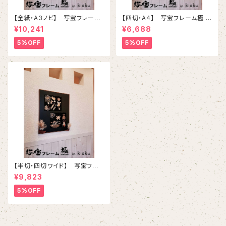
【全紙・A3ノビ】 写宝フレーム
【四切・A4】 写宝フレーム極 (
極 ( kiwami) in kioku-（ 大 /
kiwami) in kioku-（ 小/ ブラ
¥10,241
¥6,688
ブラウン ）
ウン ）
5%OFF
5%OFF
【半切・四切ワイド】 写宝フレ
ーム極 ( kiwami) in kioku-（
¥9,823
中/ ブラウン）
5%OFF