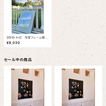
【四切・A4】 写宝フレーム極 (
kiwami) in kioku-（ 小/ シル
¥8,030
バー ）
セール中の商品