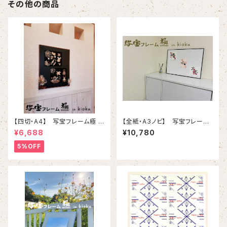
その他の商品
【四切・A4】 写宝フレーム極 (
【全紙・A3ノビ】 写宝フレーム
kiwami) in kioku-（ 小/ ブラ
極 ( kiwami) in kioku-（ 大 /
¥6,688
¥10,780
ウン ）
ブラック ）
5%OFF