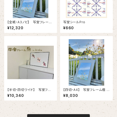
【全紙・A3ノビ】 写宝フレーム
写宝シールPro
極 ( kiwami) in kioku-（ 大 /
¥12,320
¥660
シルバー ）
【半切・四切ワイド】 写宝フレ
【四切・A4】 写宝フレーム極 (
ーム極 ( kiwami) in kioku-（
kiwami) in kioku-（ 小/ シル
¥10,340
¥8,030
中/ ブラック ）
バー ）