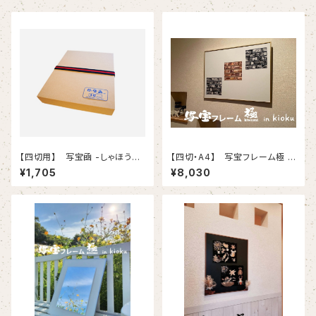
【四切用】 写宝凾 -しゃほうか
【四切・A4】 写宝フレーム極 (
ん-
kiwami) in kioku-（ 小/ ゴー
¥1,705
¥8,030
ルド ）