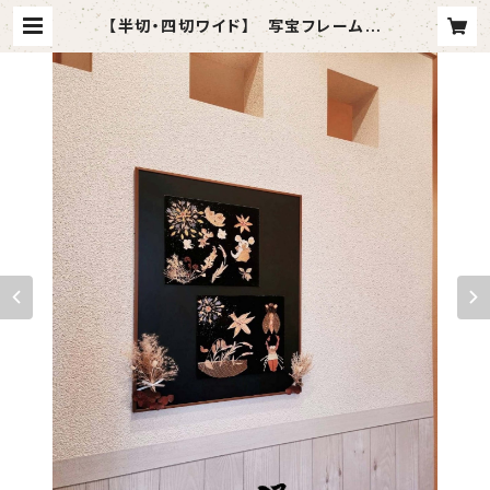
【半切・四切ワイド】 写宝フレーム極
( kiwami) in kioku-（ 中/ ブラウ
ン） | 写宝凾オンラインショップ