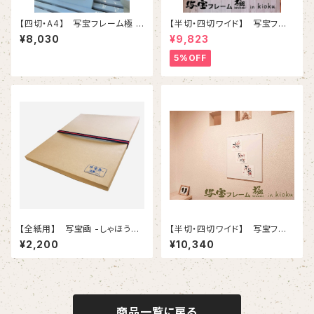
【四切・A4】 写宝フレーム極 (
【半切・四切ワイド】 写宝フレ
kiwami) in kioku-（ 小/ シル
ーム極 ( kiwami) in kioku-（
¥8,030
¥9,823
バー ）
中/ ブラウン）
5%OFF
【全紙用】 写宝凾 -しゃほうか
【半切・四切ワイド】 写宝フレ
ん-
ーム極 ( kiwami) in kioku-（
¥2,200
¥10,340
中/ ホワイト ）
商品一覧に戻る