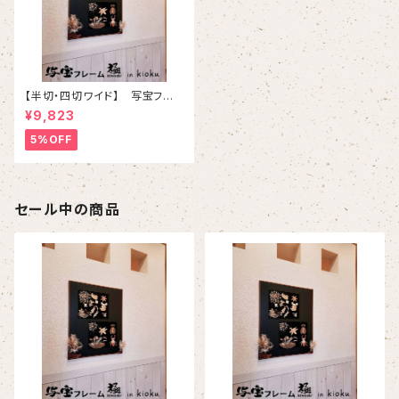
【半切・四切ワイド】 写宝フレ
ーム極 ( kiwami) in kioku-（
¥9,823
中/ ブラウン）
5%OFF
セール中の商品