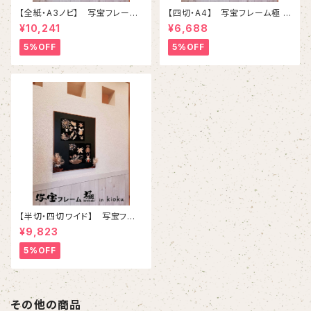
【全紙・A3ノビ】 写宝フレーム
【四切・A4】 写宝フレーム極 (
極 ( kiwami) in kioku-（ 大 /
kiwami) in kioku-（ 小/ ブラ
¥10,241
¥6,688
ブラウン ）
ウン ）
5%OFF
5%OFF
【半切・四切ワイド】 写宝フレ
ーム極 ( kiwami) in kioku-（
¥9,823
中/ ブラウン）
5%OFF
その他の商品